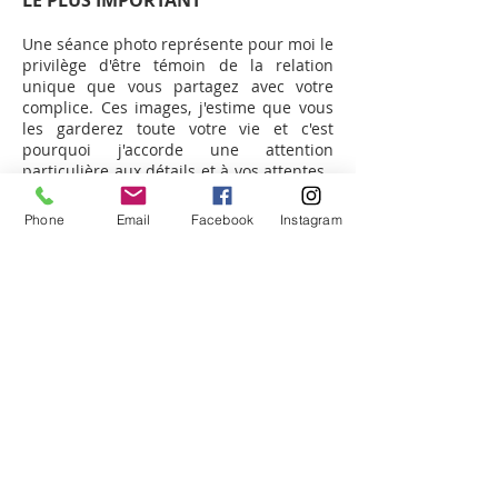
LE PLUS IMPORTANT
Une séance photo représente pour moi le
privilège d'être témoin de la relation
unique que vous partagez avec votre
complice.
Ces images, j'estime que vous
les garderez toute votre vie et c'est
pourquoi j'accorde une attention
particulière aux détails et à vos attentes.
Ma tâche est avant tout de faire en sorte
que chaque image ait une histoire à
Phone
Email
Facebook
Instagram
raconter et qu'elle reflète la fierté et la
personnalité unique de votre animal.
Pour connaître les déplacements,
promos et événements
en primeur