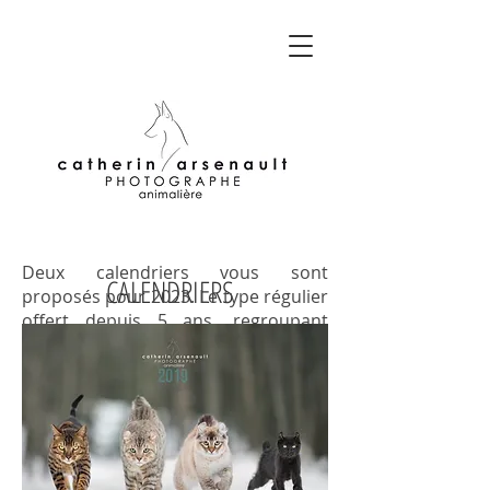
Deux calendriers vous sont
CALENDRIERS
proposés pour 2023. Le type régulier
offert depuis 5 ans, regroupant
majoritairement des représentants
canins mais également d'autres
espèces domestiques et un second,
composés uniquement de portées
de chiots.
Entièrement conçus au Québec du