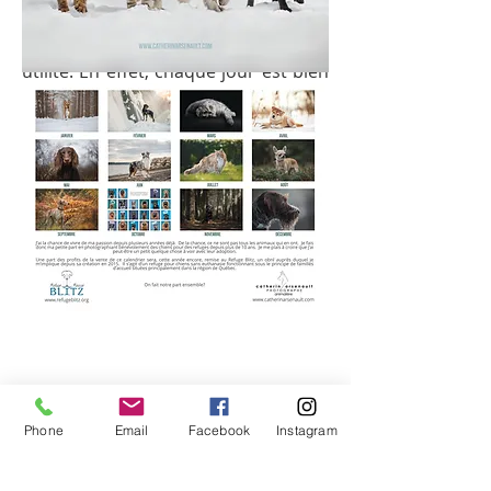
design à l'impression, ces
calendriers combinent qualité et
utilité. En effet, chaque jour est bien
délimité par une case suffisamment
grande pour y inscrire vos activités .
Les jours fériés, quelques fêtes
importantes ainsi que les
changements d'heure y sont
également précisés.
Phone
Email
Facebook
Instagram