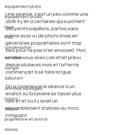
équipement photo
Une séance, c'est un peu comme une 
équipement studio
date
. Il y en a certaines qui suscitent 
hiver
des petits papillons, parfois sans 
même avoir vu de photo (mais en 
froid
général les propriétaires sont trop 
condensation
fiers pour ne pas m'en envoyer).  Mon 
rendez-vous avec Loki était prévu 
entretien
depuis plusieurs mois et l'attente 
danger
commençait à se faire longue.
débutant
On a commencé la séance a un 
animaux sauvages
endroit où la lumière se faisait plus 
macro
rare et et où il y avait un 
rassemblement d'arbres au tronc 
débuts
intriguant.
propriétaire et animal
danois