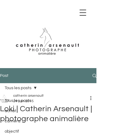
Post
Tous les posts
catherin arsenault
Tous les posts
24 juin 2015
Loki | Catherin Arsenault |
achat
photographe animalière
caméra
objectif