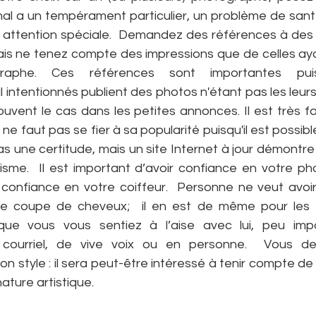
imal a un tempérament particulier, un problème de sant
e attention spéciale.  Demandez des références à des
is ne tenez compte des impressions que de celles ayant
aphe. Ces références sont importantes puisq
intentionnés publient des photos n'étant pas les leurs
souvent le cas dans les petites annonces. Il est très fac
ne faut pas se fier à sa popularité puisqu'il est possibl
as une certitude, mais un site Internet à jour démontre 
isme.  Il est important d’avoir confiance en votre ph
onfiance en votre coiffeur.  Personne ne veut avoir
le coupe de cheveux;  il en est de même pour les 
 que vous vous sentiez à l’aise avec lui, peu imp
courriel, de vive voix ou en personne.  Vous dev
 style : il sera peut-être intéressé à tenir compte de 
nature artistique.