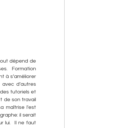
tout dépend de 
es. Formation 
 à s’améliorer 
 avec d’autres 
s tutoriels et 
 de son travail 
maîtrise l'est 
raphe: il serait 
ui.  Il ne faut 