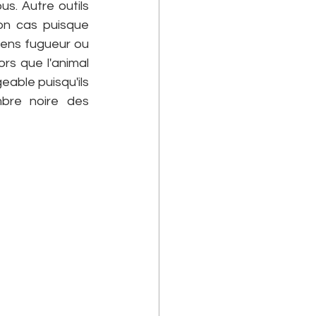
. Autre outils 
on cas puisque 
iens fugueur ou 
s que l'animal 
eable puisqu'ils 
bre noire des 