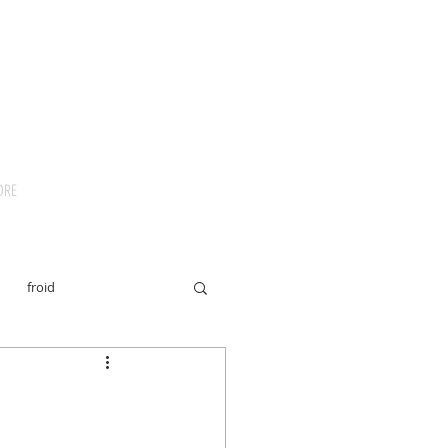
DRE
froid
propriétaire et animal
acements