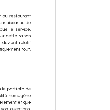
 au restaurant 
 connaissance de 
ue le service, 
our cette raison 
devient relatif 
tiquement tout, 
e portfolio de 
ualité homogène 
ellement et que 
vos questions, 