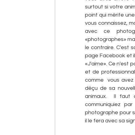
surtout si votre an
point qui mérite un
vous connaissez, ma
avec ce photogr
«photographes» mal 
le contraire. C'est 
page Facebook et il 
«J'aime». Ce n'est p
et de professionnal
comme  vous avez c
déçu de sa nouvel
animaux.  Il faut
communiquiez par 
photographe pour son
il le fera avec sa sig