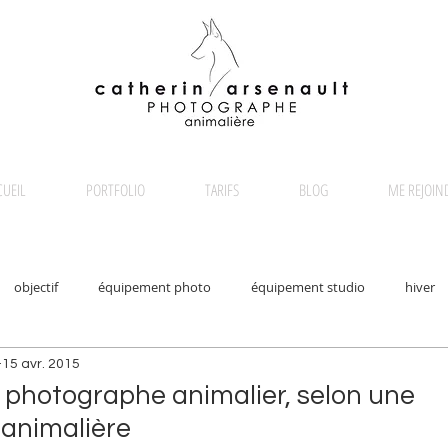
CUEIL
PORTFOLIO
TARIFS
BLOG
ME REJOIN
objectif
équipement photo
équipement studio
hiver
15 avr. 2015
anger
débutant
animaux sauvages
macro
débuts
n photographe animalier, selon une
animalière
clients
photographe
greyhound
réservations
dépl