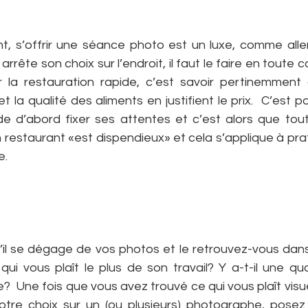
t, s’offrir une séance photo est un luxe, comme aller
 arrête son choix sur l’endroit, il faut le faire en toute
la restauration rapide, c’est savoir pertinemment q
t la qualité des aliments en justifient le prix.  C’est p
 de d’abord fixer ses attentes et c’est alors que tout 
un restaurant «est dispendieux» et cela s’applique à pra
e.
il se dégage de vos photos et le retrouvez-vous dans l
 qui vous plaît le plus de son travail? Y a-t-il une q
e?  Une fois que vous avez trouvé ce qui vous plaît visu
tre choix sur un (ou plusieurs) photographe, posez 