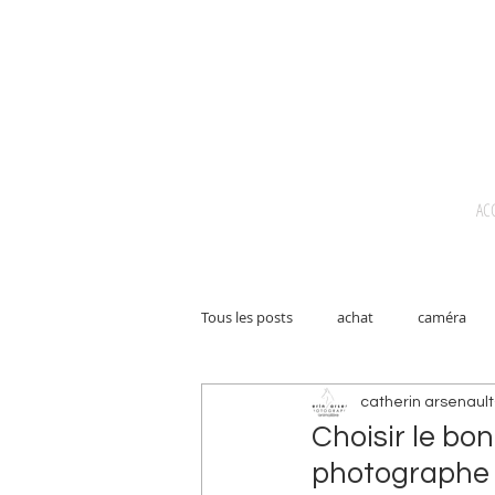
AC
Tous les posts
achat
caméra
catherin arsenault
condensation
entretien
d
Choisir le bo
photographe 
danois
séance
trucs pour 